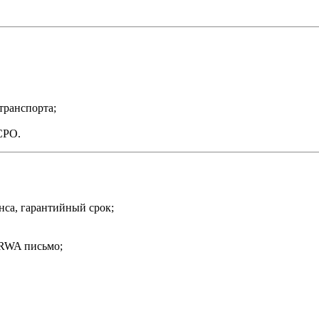
транспорта;
СРО.
нса, гарантийный срок;
 RWA письмо;